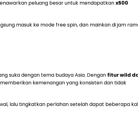
menawarkan peluang besar untuk mendapatkan
x500
ngsung masuk ke mode free spin, dan mainkan di jam ram
yang suka dengan tema budaya Asia. Dengan
fitur wild d
2 memberikan kemenangan yang konsisten dan tidak
al, lalu tingkatkan perlahan setelah dapat beberapa kal