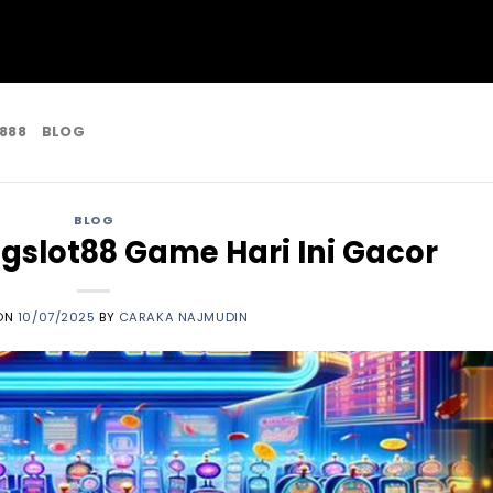
ntent/mu-plugins): Failed to open directory: Permissi
888
BLOG
BLOG
gslot88 Game Hari Ini Gacor
 ON
10/07/2025
BY
CARAKA NAJMUDIN