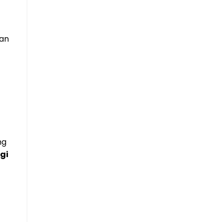
kan
ng
ggi