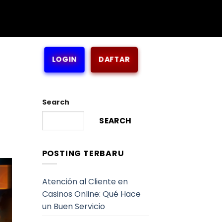
on denied in
/www/wwwroot/bigslot8888.com/wp-
LOGIN
DAFTAR
Search
SEARCH
POSTING TERBARU
Atención al Cliente en
Casinos Online: Qué Hace
un Buen Servicio