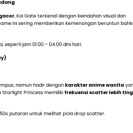
Sedang
 gacor
, Koi Gate terkenal dengan keindahan visual dan
 Game ini sering memberikan kemenangan beruntun bah
seperti jam 01.00 – 04.00 dini hari.
ay)
lympus, namun hadir dengan
karakter anime wanita
ya
tarlight Princess memiliki
frekuensi scatter lebih tin
50x putaran untuk melihat pola drop scatter.