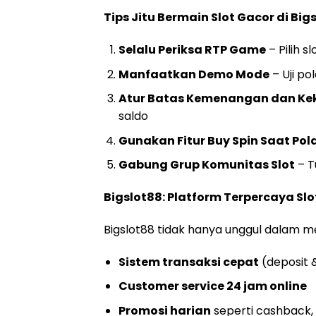
Tips Jitu Bermain Slot Gacor di Big
Selalu Periksa RTP Game
– Pilih s
Manfaatkan Demo Mode
– Uji po
Atur Batas Kemenangan dan Ke
saldo
Gunakan Fitur Buy Spin Saat Pola
Gabung Grup Komunitas Slot
– T
Bigslot88: Platform Terpercaya Sl
Bigslot88 tidak hanya unggul dalam me
Sistem transaksi cepat
(deposit 
Customer service 24 jam online
Promosi harian
seperti cashback, 