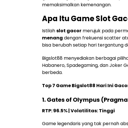
memaksimalkan kemenangan.
Apa Itu Game Slot Gaco
Istilah
slot gacor
merujuk pada perma
menang
dengan frekuensi scatter at
bisa berubah setiap hari tergantung d
Bigslot88 menyediakan berbagai pili
Habanero, Spadegaming, dan Joker Gam
berbeda.
Top 7 Game Bigslot88 Hari Ini Gac
1. Gates of Olympus (Pragmat
RTP: 96.5% | Volatilitas: Tinggi
Game legendaris yang tak pernah abse