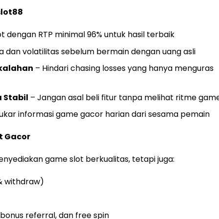
slot88
lot dengan RTP minimal 96% untuk hasil terbaik
la dan volatilitas sebelum bermain dengan uang asli
kalahan
– Hindari chasing losses yang hanya menguras
 Stabil
– Jangan asal beli fitur tanpa melihat ritme gam
ukar informasi game gacor harian dari sesama pemain
ot Gacor
nyediakan game slot berkualitas, tetapi juga:
& withdraw)
bonus referral, dan free spin