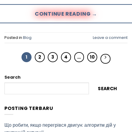
CONTINUE READING
→
Posted in
Blog
Leave a comment
1
2
3
4
…
10
Search
SEARCH
POSTING TERBARU
Що робити, якщо перегрівся двигун: алгоритм дій у