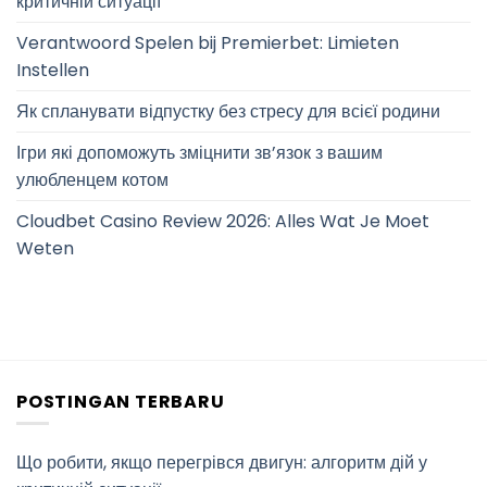
критичній ситуації
Verantwoord Spelen bij Premierbet: Limieten
Instellen
Як спланувати відпустку без стресу для всієї родини
Ігри які допоможуть зміцнити зв’язок з вашим
улюбленцем котом
Cloudbet Casino Review 2026: Alles Wat Je Moet
Weten
POSTINGAN TERBARU
Що робити, якщо перегрівся двигун: алгоритм дій у