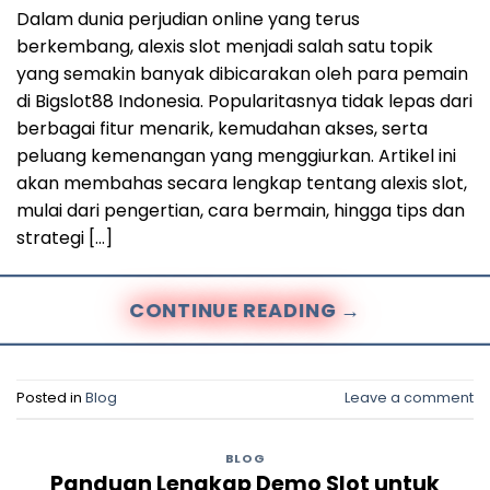
Dalam dunia perjudian online yang terus
berkembang, alexis slot menjadi salah satu topik
yang semakin banyak dibicarakan oleh para pemain
di Bigslot88 Indonesia. Popularitasnya tidak lepas dari
berbagai fitur menarik, kemudahan akses, serta
peluang kemenangan yang menggiurkan. Artikel ini
akan membahas secara lengkap tentang alexis slot,
mulai dari pengertian, cara bermain, hingga tips dan
strategi […]
CONTINUE READING
→
Posted in
Blog
Leave a comment
BLOG
Panduan Lengkap Demo Slot untuk