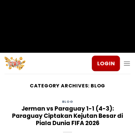
Warning
:
opendir(/www/wwwroot/bigslot8888.com/wp-
content/mu-plugins): Failed to open directory:
Permission denied in
/www/wwwroot/bigslot8888.com/wp-
includes/load.php
on line
981
Skip
LOGIN
to
content
CATEGORY ARCHIVES:
BLOG
BLOG
Jerman vs Paraguay 1-1 (4-3):
Paraguay Ciptakan Kejutan Besar di
Piala Dunia FIFA 2026