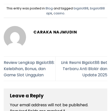
This entry was posted in
Blog
and tagged
bigslot88
,
bigslot88
apk
,
casino
.
CARAKA NAJMUDIN
Review Lengkap Bigslot88:
Link Resmi Bigslot88 Bet
Kelebihan, Bonus, dan
Terbaru Anti Blokir dan
Game Slot Unggulan
Update 2025
Leave a Reply
Your email address will not be published.