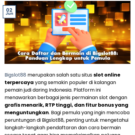
02
Jun
Bigslot88
merupakan salah satu situs
slot online
terpercaya
yang semakin populer di kalangan
pemain judi daring Indonesia. Platform ini
menawarkan berbagai jenis permainan slot dengan
grafis menarik, RTP tinggi, dan fitur bonus yang
menguntungkan
. Bagi pemula yang ingin mencoba
peruntungan di Bigslot88, penting untuk mengetahui
langkah-langkah pendaftaran dan cara bermain