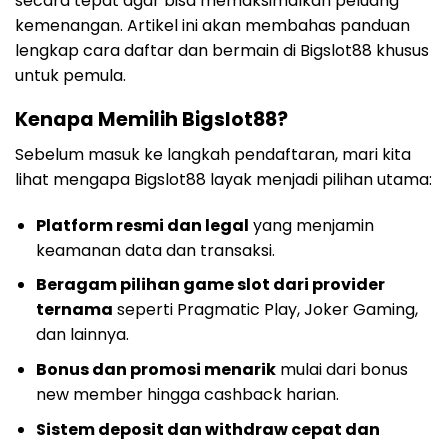
secara tepat agar bisa memaksimalkan peluang
kemenangan. Artikel ini akan membahas panduan
lengkap cara daftar dan bermain di Bigslot88 khusus
untuk pemula.
Kenapa Memilih Bigslot88?
Sebelum masuk ke langkah pendaftaran, mari kita
lihat mengapa Bigslot88 layak menjadi pilihan utama:
Platform resmi dan legal
yang menjamin
keamanan data dan transaksi.
Beragam pilihan game slot dari provider
ternama
seperti Pragmatic Play, Joker Gaming,
dan lainnya.
Bonus dan promosi menarik
mulai dari bonus
new member hingga cashback harian.
Sistem deposit dan withdraw cepat dan