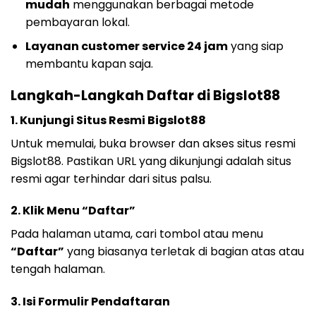
mudah
menggunakan berbagai metode
pembayaran lokal.
Layanan customer service 24 jam
yang siap
membantu kapan saja.
Langkah-Langkah Daftar di Bigslot88
1. Kunjungi Situs Resmi Bigslot88
Untuk memulai, buka browser dan akses situs resmi
Bigslot88. Pastikan URL yang dikunjungi adalah situs
resmi agar terhindar dari situs palsu.
2. Klik Menu “Daftar”
Pada halaman utama, cari tombol atau menu
“Daftar”
yang biasanya terletak di bagian atas atau
tengah halaman.
3. Isi Formulir Pendaftaran