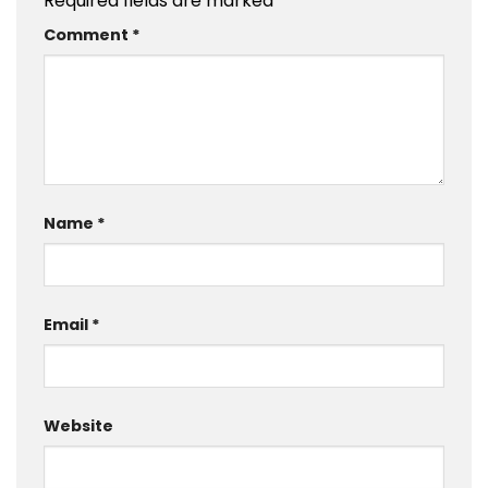
Required fields are marked
*
Comment
*
Name
*
Email
*
Website