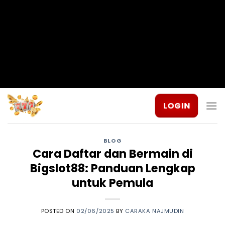
Warning
:
opendir(/www/wwwroot/bigslot8888.com/wp-
content/mu-plugins): Failed to open directory:
Permission denied in
/www/wwwroot/bigslot8888.com/wp-
includes/load.php
on line
981
Skip
LOGIN
to
content
BLOG
Cara Daftar dan Bermain di
Bigslot88: Panduan Lengkap
untuk Pemula
POSTED ON
02/06/2025
BY
CARAKA NAJMUDIN