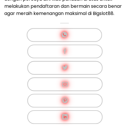
melakukan pendaftaran dan bermain secara benar
agar meraih kemenangan maksimal di Bigslot88.