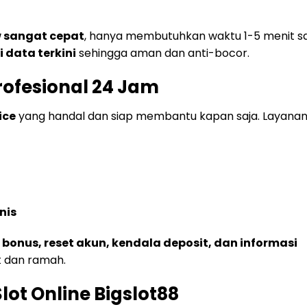
w sangat cepat
, hanya membutuhkan waktu 1-5 menit sa
i data terkini
sehingga aman dan anti-bocor.
ofesional 24 Jam
ice
yang handal dan siap membantu kapan saja. Layana
nis
 bonus, reset akun, kendala deposit, dan informasi
t dan ramah.
lot Online Bigslot88