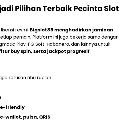
di Pilihan Terbaik Pecinta Slot
lisensi resmi,
Bigslot88 menghadirkan jaminan
etiap pemain. Platform ini juga bekerja sama dengan
gmatic Play, PG Soft, Habanero, dan lainnya untuk
itur buy spin, serta jackpot progresif
.
gga ratusan ribu rupiah
p
e-friendly
-wallet, pulsa, QRIS