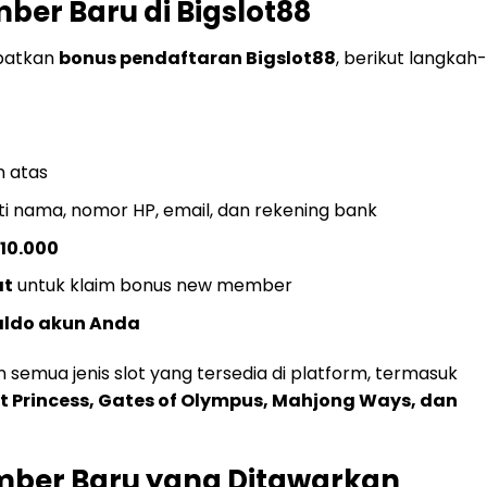
er Baru di Bigslot88
apatkan
bonus pendaftaran Bigslot88
, berikut langkah-
n atas
rti nama, nomor HP, email, dan rekening bank
10.000
at
untuk klaim bonus new member
aldo akun Anda
n semua jenis slot yang tersedia di platform, termasuk
ht Princess, Gates of Olympus, Mahjong Ways, dan
mber Baru yang Ditawarkan