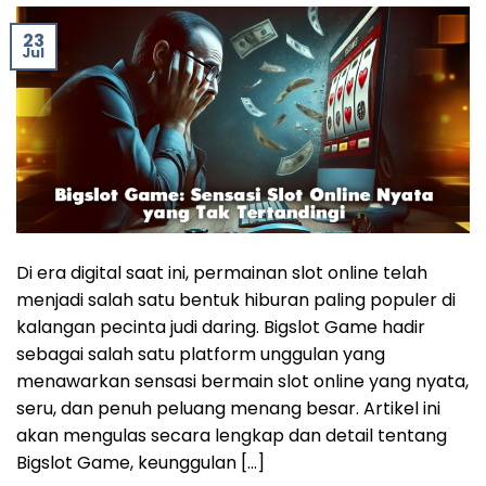
23
Jul
Di era digital saat ini, permainan slot online telah
menjadi salah satu bentuk hiburan paling populer di
kalangan pecinta judi daring. Bigslot Game hadir
sebagai salah satu platform unggulan yang
menawarkan sensasi bermain slot online yang nyata,
seru, dan penuh peluang menang besar. Artikel ini
akan mengulas secara lengkap dan detail tentang
Bigslot Game, keunggulan […]