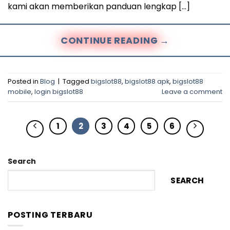
kami akan memberikan panduan lengkap […]
CONTINUE READING
→
Posted in
Blog
|
Tagged
bigslot88
,
bigslot88 apk
,
bigslot88
mobile
,
login bigslot88
Leave a comment
1
2
3
4
5
6
Search
SEARCH
POSTING TERBARU