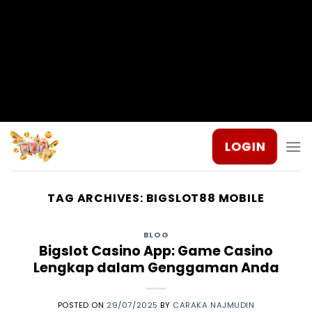
Warning
:
opendir(/www/wwwroot/bigslot8888.com/wp-
content/mu-plugins): Failed to open directory:
Permission denied in
/www/wwwroot/bigslot8888.com/wp-
includes/load.php
on line
981
Skip
LOGIN
to
content
TAG ARCHIVES:
BIGSLOT88 MOBILE
BLOG
Bigslot Casino App: Game Casino
Lengkap dalam Genggaman Anda
POSTED ON
29/07/2025
BY
CARAKA NAJMUDIN