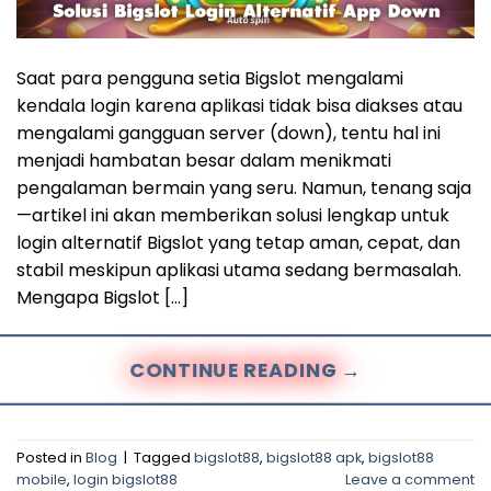
Saat para pengguna setia Bigslot mengalami
kendala login karena aplikasi tidak bisa diakses atau
mengalami gangguan server (down), tentu hal ini
menjadi hambatan besar dalam menikmati
pengalaman bermain yang seru. Namun, tenang saja
—artikel ini akan memberikan solusi lengkap untuk
login alternatif Bigslot yang tetap aman, cepat, dan
stabil meskipun aplikasi utama sedang bermasalah.
Mengapa Bigslot […]
CONTINUE READING
→
Posted in
Blog
|
Tagged
bigslot88
,
bigslot88 apk
,
bigslot88
mobile
,
login bigslot88
Leave a comment