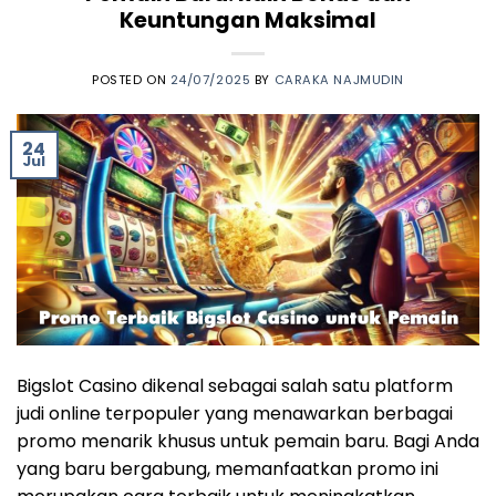
Keuntungan Maksimal
POSTED ON
24/07/2025
BY
CARAKA NAJMUDIN
24
Jul
Bigslot Casino dikenal sebagai salah satu platform
judi online terpopuler yang menawarkan berbagai
promo menarik khusus untuk pemain baru. Bagi Anda
yang baru bergabung, memanfaatkan promo ini