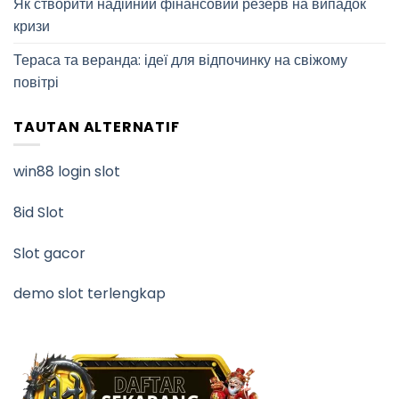
Як створити надійний фінансовий резерв на випадок
кризи
Тераса та веранда: ідеї для відпочинку на свіжому
повітрі
TAUTAN ALTERNATIF
win88 login slot
8id Slot
Slot gacor
demo slot terlengkap