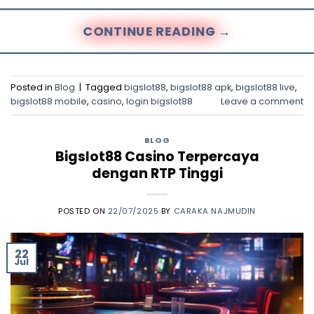
CONTINUE READING
→
Posted in
Blog
|
Tagged
bigslot88
,
bigslot88 apk
,
bigslot88 live
,
bigslot88 mobile
,
casino
,
login bigslot88
Leave a comment
BLOG
Bigslot88 Casino Terpercaya
dengan RTP Tinggi
POSTED ON
22/07/2025
BY
CARAKA NAJMUDIN
22
Jul