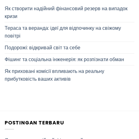
Як створити надійний фінансовий резерв на випадок
кризи
Тераса та веранда: ідеї для відпочинку на свіжому
повітрі
Подорожі: відкривай світ та себе
Фішинг та соціальна інженерія: як розпізнати обман
Як приховані комісії впливають на реальну
прибутковість ваших активів
POSTINGAN TERBARU