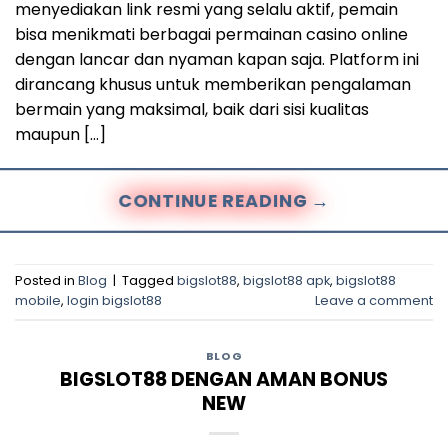
menyediakan link resmi yang selalu aktif, pemain
bisa menikmati berbagai permainan casino online
dengan lancar dan nyaman kapan saja. Platform ini
dirancang khusus untuk memberikan pengalaman
bermain yang maksimal, baik dari sisi kualitas
maupun […]
CONTINUE READING
→
Posted in
Blog
|
Tagged
bigslot88
,
bigslot88 apk
,
bigslot88
mobile
,
login bigslot88
Leave a comment
BLOG
BIGSLOT88 DENGAN AMAN BONUS
NEW