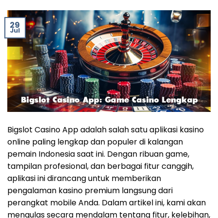
29
Jul
Bigslot Casino App adalah salah satu aplikasi kasino
online paling lengkap dan populer di kalangan
pemain Indonesia saat ini. Dengan ribuan game,
tampilan profesional, dan berbagai fitur canggih,
aplikasi ini dirancang untuk memberikan
pengalaman kasino premium langsung dari
perangkat mobile Anda. Dalam artikel ini, kami akan
mengulas secara mendalam tentang fitur, kelebihan,