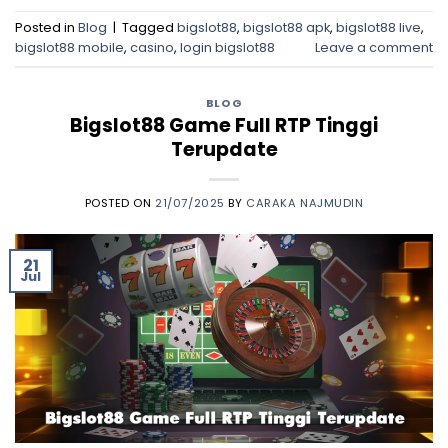
Posted in
Blog
|
Tagged
bigslot88
,
bigslot88 apk
,
bigslot88 live
,
bigslot88 mobile
,
casino
,
login bigslot88
Leave a comment
BLOG
Bigslot88 Game Full RTP Tinggi
Terupdate
POSTED ON
21/07/2025
BY
CARAKA NAJMUDIN
21
Jul