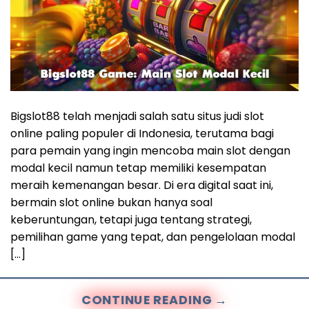
Bigslot88 telah menjadi salah satu situs judi slot
online paling populer di Indonesia, terutama bagi
para pemain yang ingin mencoba main slot dengan
modal kecil namun tetap memiliki kesempatan
meraih kemenangan besar. Di era digital saat ini,
bermain slot online bukan hanya soal
keberuntungan, tetapi juga tentang strategi,
pemilihan game yang tepat, dan pengelolaan modal
[…]
CONTINUE READING
→