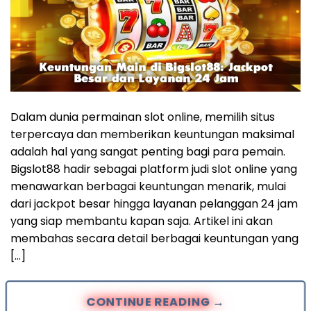
Dalam dunia permainan slot online, memilih situs
terpercaya dan memberikan keuntungan maksimal
adalah hal yang sangat penting bagi para pemain.
Bigslot88 hadir sebagai platform judi slot online yang
menawarkan berbagai keuntungan menarik, mulai
dari jackpot besar hingga layanan pelanggan 24 jam
yang siap membantu kapan saja. Artikel ini akan
membahas secara detail berbagai keuntungan yang
[…]
CONTINUE READING
→