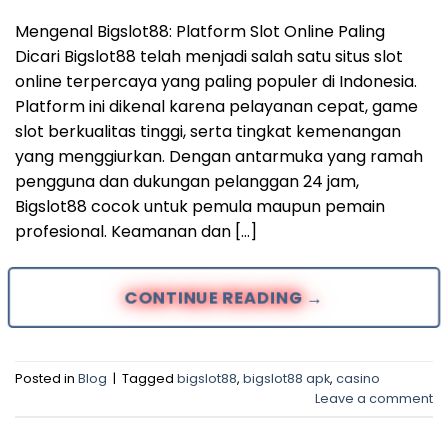
Mengenal Bigslot88: Platform Slot Online Paling
Dicari Bigslot88 telah menjadi salah satu situs slot
online terpercaya yang paling populer di Indonesia.
Platform ini dikenal karena pelayanan cepat, game
slot berkualitas tinggi, serta tingkat kemenangan
yang menggiurkan. Dengan antarmuka yang ramah
pengguna dan dukungan pelanggan 24 jam,
Bigslot88 cocok untuk pemula maupun pemain
profesional. Keamanan dan […]
CONTINUE READING
→
Posted in
Blog
|
Tagged
bigslot88
,
bigslot88 apk
,
casino
Leave a comment