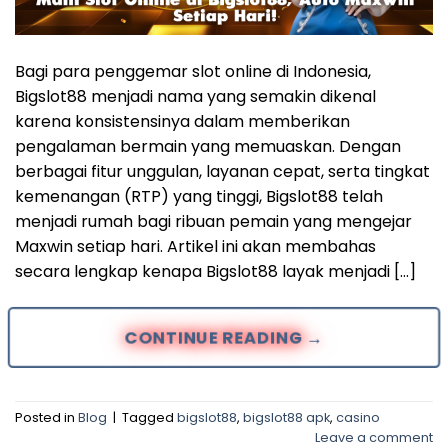
Bagi para penggemar slot online di Indonesia,
Bigslot88 menjadi nama yang semakin dikenal
karena konsistensinya dalam memberikan
pengalaman bermain yang memuaskan. Dengan
berbagai fitur unggulan, layanan cepat, serta tingkat
kemenangan (RTP) yang tinggi, Bigslot88 telah
menjadi rumah bagi ribuan pemain yang mengejar
Maxwin setiap hari. Artikel ini akan membahas
secara lengkap kenapa Bigslot88 layak menjadi […]
CONTINUE READING
→
Posted in
Blog
|
Tagged
bigslot88
,
bigslot88 apk
,
casino
Leave a comment