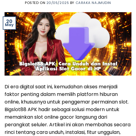
POSTED ON
20/05/2025
BY
CARAKA NAJMUDIN
20
May
Di era digital saat ini, kemudahan akses menjadi
faktor penting dalam memilih platform hiburan
online, khususnya untuk penggemar permainan slot.
Bigslot88 APK hadir sebagai solusi modern untuk
memainkan slot online gacor langsung dari
perangkat seluler. Artikel ini akan membahas secara
rinci tentang cara unduh, instalasi, fitur unggulan,