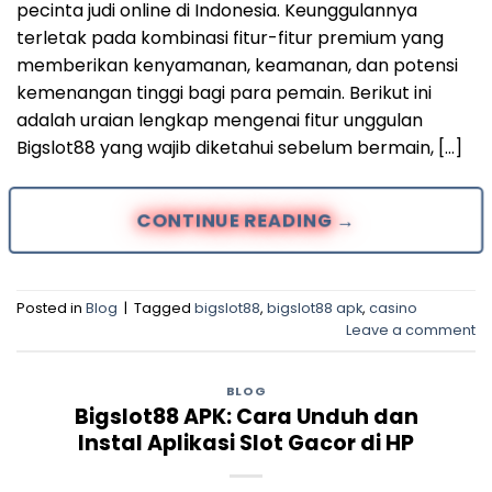
pecinta judi online di Indonesia. Keunggulannya
terletak pada kombinasi fitur-fitur premium yang
memberikan kenyamanan, keamanan, dan potensi
kemenangan tinggi bagi para pemain. Berikut ini
adalah uraian lengkap mengenai fitur unggulan
Bigslot88 yang wajib diketahui sebelum bermain, […]
CONTINUE READING
→
Posted in
Blog
|
Tagged
bigslot88
,
bigslot88 apk
,
casino
Leave a comment
BLOG
Bigslot88 APK: Cara Unduh dan
Instal Aplikasi Slot Gacor di HP