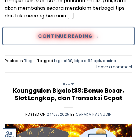
menguntungkan. Dalam panduan lengkap ini, kami
akan membahas secara mendalam berbagai tips
dan trik menang bermain […]
CONTINUE READING
→
Posted in
Blog
|
Tagged
bigslot88
,
bigslot88 apk
,
casino
Leave a comment
BLOG
Keunggulan Bigslot88: Bonus Besar,
Slot Lengkap, dan Transaksi Cepat
POSTED ON
24/05/2025
BY
CARAKA NAJMUDIN
24
May