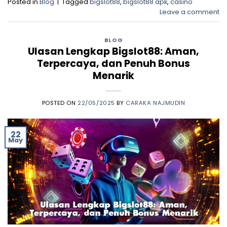
Posted in
Blog
|
Tagged
bigslot88
,
bigslot88 apk
,
casino
Leave a comment
BLOG
Ulasan Lengkap Bigslot88: Aman,
Terpercaya, dan Penuh Bonus
Menarik
POSTED ON
22/05/2025
BY
CARAKA NAJMUDIN
22
May