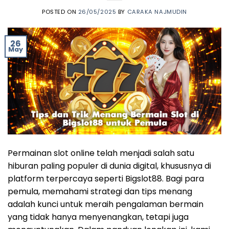
POSTED ON
26/05/2025
BY
CARAKA NAJMUDIN
26
May
Permainan slot online telah menjadi salah satu
hiburan paling populer di dunia digital, khususnya di
platform terpercaya seperti Bigslot88. Bagi para
pemula, memahami strategi dan tips menang
adalah kunci untuk meraih pengalaman bermain
yang tidak hanya menyenangkan, tetapi juga