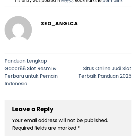
This entry was posted in
未分类
. Bookmark the
permalink
.
SEO_ANGLCA
Panduan Lengkap
Gacor88 Slot Resmi &
Situs Online Judi Slot
Terbaru untuk Pemain
Terbaik Panduan 2025
Indonesia
Leave a Reply
Your email address will not be published.
Required fields are marked
*