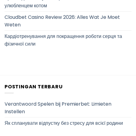
улюбленцем котом
Cloudbet Casino Review 2026: Alles Wat Je Moet
Weten
Кардіотренування для покращення роботи серця та
фізичної сили
POSTINGAN TERBARU
Verantwoord Spelen bij Premierbet: Limieten
Instellen
Як спланувати відпустку без стресу для всієї родини