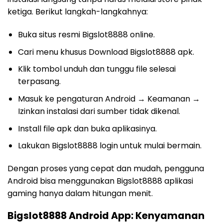
ketiga. Berikut langkah-langkahnya:
Buka situs resmi Bigslot8888 online.
Cari menu khusus Download Bigslot8888 apk.
Klik tombol unduh dan tunggu file selesai
terpasang.
Masuk ke pengaturan Android → Keamanan →
Izinkan instalasi dari sumber tidak dikenal.
Install file apk dan buka aplikasinya.
Lakukan Bigslot8888 login untuk mulai bermain.
Dengan proses yang cepat dan mudah, pengguna
Android bisa menggunakan Bigslot8888 aplikasi
gaming hanya dalam hitungan menit.
Bigslot8888 Android App: Kenyamanan