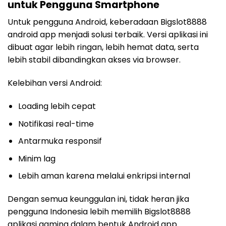
untuk Pengguna Smartphone
Untuk pengguna Android, keberadaan Bigslot8888
android app menjadi solusi terbaik. Versi aplikasi ini
dibuat agar lebih ringan, lebih hemat data, serta
lebih stabil dibandingkan akses via browser.
Kelebihan versi Android:
Loading lebih cepat
Notifikasi real-time
Antarmuka responsif
Minim lag
Lebih aman karena melalui enkripsi internal
Dengan semua keunggulan ini, tidak heran jika
pengguna Indonesia lebih memilih Bigslot8888
aplikasi gaming dalam bentuk Android app.