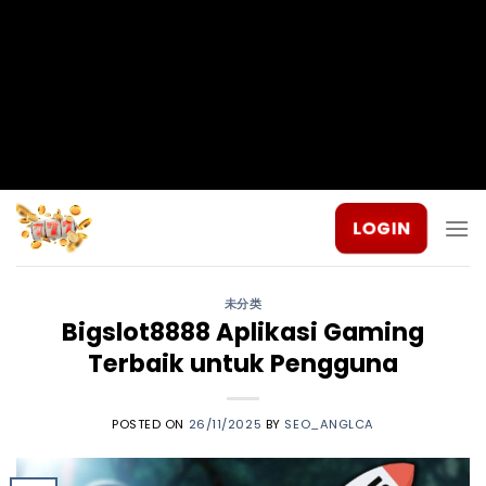
Warning
:
opendir(/www/wwwroot/bigslot8888.com/wp-
content/mu-plugins): Failed to open directory:
Permission denied in
/www/wwwroot/bigslot8888.com/wp-
includes/load.php
on line
981
Skip
LOGIN
to
content
未分类
Bigslot8888 Aplikasi Gaming
Terbaik untuk Pengguna
POSTED ON
26/11/2025
BY
SEO_ANGLCA