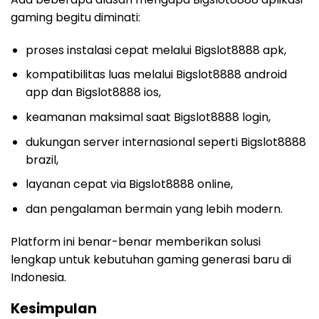
gaming begitu diminati:
proses instalasi cepat melalui Bigslot8888 apk,
kompatibilitas luas melalui Bigslot8888 android
app dan Bigslot8888 ios,
keamanan maksimal saat Bigslot8888 login,
dukungan server internasional seperti Bigslot8888
brazil,
layanan cepat via Bigslot8888 online,
dan pengalaman bermain yang lebih modern.
Platform ini benar-benar memberikan solusi
lengkap untuk kebutuhan gaming generasi baru di
Indonesia.
Kesimpulan