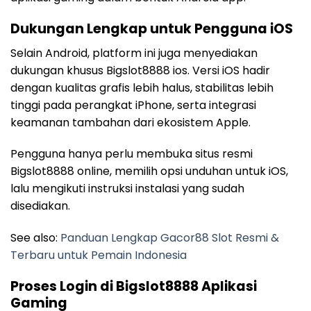
Dukungan Lengkap untuk Pengguna iOS
Selain Android, platform ini juga menyediakan
dukungan khusus Bigslot8888 ios. Versi iOS hadir
dengan kualitas grafis lebih halus, stabilitas lebih
tinggi pada perangkat iPhone, serta integrasi
keamanan tambahan dari ekosistem Apple.
Pengguna hanya perlu membuka situs resmi
Bigslot8888 online, memilih opsi unduhan untuk iOS,
lalu mengikuti instruksi instalasi yang sudah
disediakan.
See also:
Panduan Lengkap Gacor88 Slot Resmi &
Terbaru untuk Pemain Indonesia
Proses Login di Bigslot8888 Aplikasi
Gaming