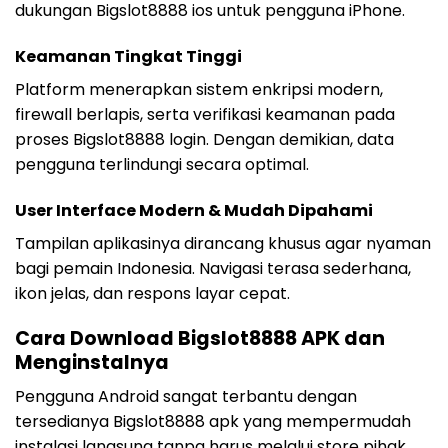
dukungan Bigslot8888 ios untuk pengguna iPhone.
Keamanan Tingkat Tinggi
Platform menerapkan sistem enkripsi modern,
firewall berlapis, serta verifikasi keamanan pada
proses Bigslot8888 login. Dengan demikian, data
pengguna terlindungi secara optimal.
User Interface Modern & Mudah Dipahami
Tampilan aplikasinya dirancang khusus agar nyaman
bagi pemain Indonesia. Navigasi terasa sederhana,
ikon jelas, dan respons layar cepat.
Cara Download Bigslot8888 APK dan
Menginstalnya
Pengguna Android sangat terbantu dengan
tersedianya Bigslot8888 apk yang mempermudah
instalasi langsung tanpa harus melalui store pihak